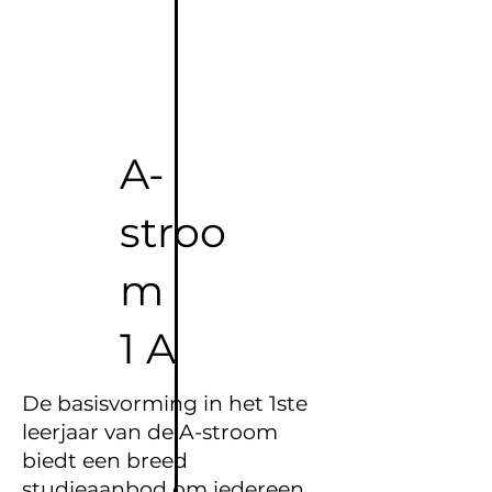
A-
stroo
m
1 A
De basisvorming in het 1ste
leerjaar van de A-stroom
biedt een breed
studieaanbod om iedereen