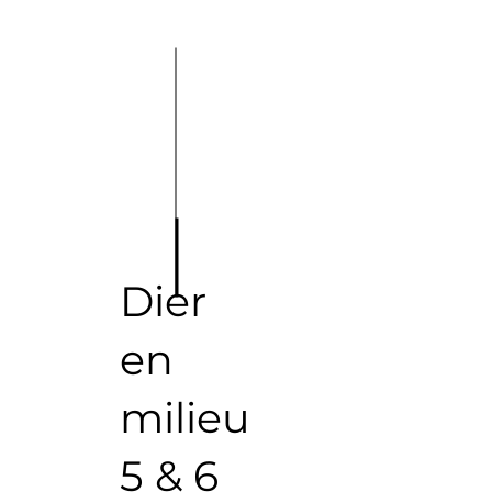
Dier
en
milieu
5 & 6