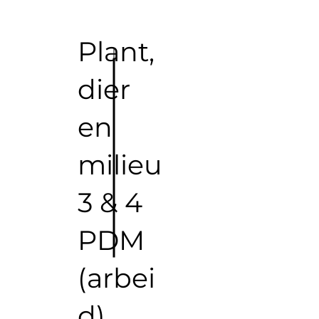
Plant,
dier
en
milieu
3 & 4
PDM
(arbei
d)